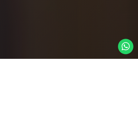
15000
61
ALUNOS FALANDO
MAIS CHANCES DE
INGLÊS
LIDERANÇA
15
100