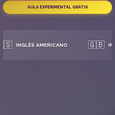
AULA EXPERIMENTAL GRÁTIS
🇸
🇬🇧
INGLÊS AMERICANO
ING